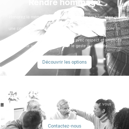
Rendre hommage
Honorez la mémoire de votre proche avec un hommage qui
vous ressemble :
une composition florale, une plaque, un arbre, ou encore un
message accompagné d'une photo.
Toutes nos options sont présentées avec respect et simplicité
pour vous aider à marquer le geste qui compte.
Découvrir les options
Besoin d’aide ?
Notre équipe se tient à votre disposition pour vous
accompagner dans votre démarche.
Contactez-nous